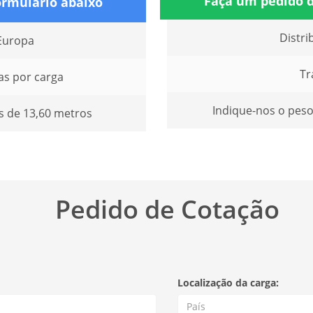
Faça um pedido d
ormulário abaixo
Distri
 Europa
Tr
s por carga
Indique-nos o peso
 de 13,60 metros
Pedido de Cotação
Localização da carga: